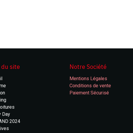
 du site
Notre Société
il
Mentions Légales
ême
Conditions de vente
ion
Paiement Sécurisé
ing
oitures
y Day
AND 2024
tives