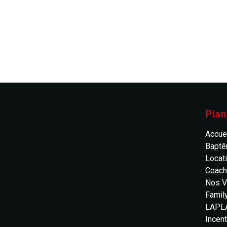
Plan
Accue
Bapt
Locat
Coach
Nos V
Famil
LAPL
Incen