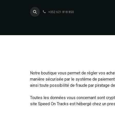
Se rendre au contenu
+352 621 818 850
Accueil
Nos Services
Notre boutique vous permet de régler vos acha
manière sécurisée par le système de paiement 
ainsi toute possibilité de fraude par piratage de
Toutes les données vous concernant sont cryptée
site Speed On Tracks est hébergé chez un pres